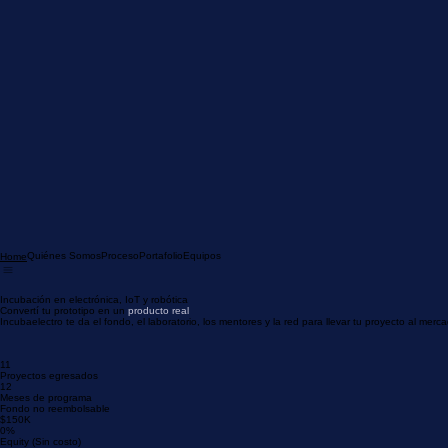
Quiénes Somos
Proceso
Portafolio
Equipos
Home
Incubación en electrónica, IoT y robótica
Convertí tu prototipo en un
producto real
Incubaelectro te da el fondo, el laboratorio, los mentores y la red para llevar tu proyecto al m
11
Proyectos egresados
12
Meses de programa