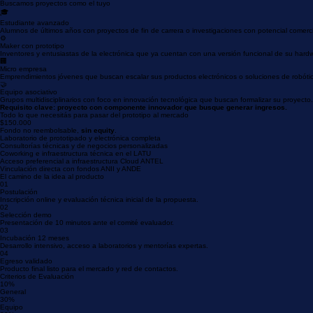
Fondo no reembolsable
$150K
0%
Equity (Sin costo)
Buscamos proyectos como el tuyo
🎓
Estudiante avanzado
Alumnos de últimos años con proyectos de fin de carrera o investigaciones con potencial comerci
⚙️
Maker con prototipo
Inventores y entusiastas de la electrónica que ya cuentan con una versión funcional de su hard
🏢
Micro empresa
Emprendimientos jóvenes que buscan escalar sus productos electrónicos o soluciones de robóti
🤝
Equipo asociativo
Grupos multidisciplinarios con foco en innovación tecnológica que buscan formalizar su proyecto.
Requisito clave: proyecto con componente innovador que busque generar ingresos.
Todo lo que necesitás para pasar del prototipo al mercado
$150.000
Fondo no reembolsable,
sin equity
.
Laboratorio de prototipado y electrónica completa
Consultorías técnicas y de negocios personalizadas
Coworking e infraestructura técnica en el LATU
Acceso preferencial a infraestructura Cloud ANTEL
Vinculación directa con fondos ANII y ANDE
El camino de la idea al producto
01
Postulación
Inscripción online y evaluación técnica inicial de la propuesta.
02
Selección demo
Presentación de 10 minutos ante el comité evaluador.
03
Incubación 12 meses
Desarrollo intensivo, acceso a laboratorios y mentorías expertas.
04
Egreso validado
Producto final listo para el mercado y red de contactos.
Criterios de Evaluación