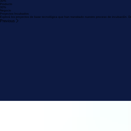
10%
General
30%
Equipo
30%
Producto
30%
Negocio
Proyectos Incubados
Explorá los proyectos de base tecnológica que han transitado nuestro proceso de incubación. Des
Previous