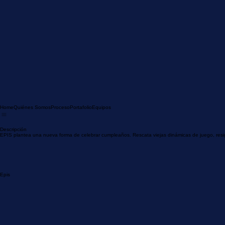
Home
Quiénes Somos
Proceso
Portafolio
Equipos
Descripción
EPIS plantea una nueva forma de celebrar cumpleaños. Rescata viejas dinámicas de juego, resi
Epis