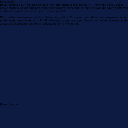
Postulate
Descripción
Boya Remota es un sistema de AgroTech que utiliza la tecnología IoT (Internet de las Cosas)
para permitir a los productores ganaderos conocer el estado de sus reservas de agua y sistemas
de abastecimiento en tiempo real, desde su celular.
El suministro de agua es un factor limitante y crítico. El proyecto aborda la gran magnitud de las
pérdidas productivas (hasta USD $8.000) que se generan por fallas o averías en las reservas de
agua, especialmente en zonas remotas de difícil monitoreo.
Boya Remtoa