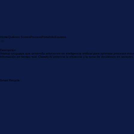
Home
Quiénes Somos
Proceso
Portafolio
Equipos
Descripción
Startup uruguaya que desarrolla soluciones de inteligencia artificial para optimizar procesos ind
información en tiempo real. Classify AI potencia la eficiencia y la toma de decisiones en sectore
Smart Recycle