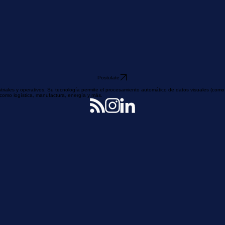
Postulate
ustriales y operativos. Su tecnología permite el procesamiento automático de datos visuales (como
s como logística, manufactura, energía y más.