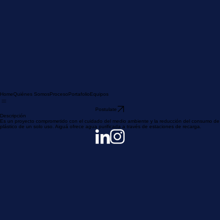
Home
Quiénes Somos
Proceso
Portafolio
Equipos
Postulate
Descripción
Es un proyecto comprometido con el cuidado del medio ambiente y la reducción del consumo de
plástico de un solo uso. Aiguá ofrece agua purificada a través de estaciones de recarga.