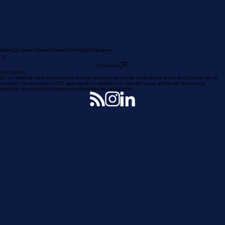
Home
Quiénes Somos
Proceso
Portafolio
Equipos
Postulate
Descripción
Es un sistema para automatizar el riego agrícola en forma inalámbrica (evita el cableado en el
campo) con tecnología IOT, que ayuda a optimizar el uso del agua, el uso de la energía
eléctrica, los recursos humanos y maximiza la producción.